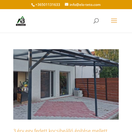
+36501131633
info@elo-teto.com
3 érv egy fedett kocsibeálló építése mellett