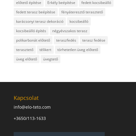
előtető építése
Erkély beépítése
fedett kocsibeálló
fedett terasz beépítése
fényáteresztő terasztető
karácsonyi terasz dekoráció
kocsibeálló
kocsibeálló építés
négyévszakos terasz
polikarbonát előtető
teraszfedés
terasz fedése
terasztető
télikert
törhetetlen üveg előtető
üveg előtető
üvegtető
Kapcsolat
info@elo-teto.com
+3650/113-1633