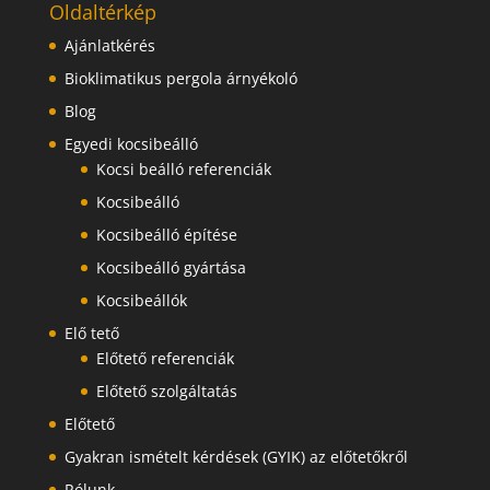
Oldaltérkép
Ajánlatkérés
Bioklimatikus pergola árnyékoló
Blog
Egyedi kocsibeálló
Kocsi beálló referenciák
Kocsibeálló
Kocsibeálló építése
Kocsibeálló gyártása
Kocsibeállók
Elő tető
Előtető referenciák
Előtető szolgáltatás
Előtető
Gyakran ismételt kérdések (GYIK) az előtetőkről
Rólunk