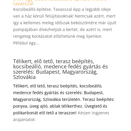
tavasszal
Kocsibeálló építése. Tavasszal épp a legjobb ideje
van a ház körüli felújításoknak! Nemcsak azért, mert
így a kellemes meleg időszak beköszöntére már újult
pompájában élvezhetjük a kertet, de azért is, mert
rengeteg kockázatot előzhetünk meg ilyenkor.
Például egy...
Télikert, elő tető, terasz beépítés,
kocsibeálló, medence fedés gyártás és
szerelés: Budapest, Magyarország,
Szlovákia
Télikert, elő tető, terasz beépítés, kocsibeálló,
medence fedés gyártás és szerelés: Budapest,
Magyarország, Szlovákia területén. Terasz beépítés:
ponyva, üveg ajtó, ablak télikerthez. Üvegtető és
polikarbonát elő tető a teraszon!
Kérjen ingyenes
árajánlatot: