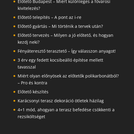
Előtető Budapest – Miért különleges a fővárosi
kivitelezés?
Előtető telepítés – A pont az i-re
Előtető gyártás – Mi történik a tervek után?
Előtető tervezés – Milyen a jó előtető, és hogyan
kezdj neki?
Fényáteresztő terasztető – Így válasszon anyagot!
3 érv egy fedett kocsibeálló építése mellett
tavasszal
Miért olyan előnyösek az előtetők polikarbonátból?
– Pro és kontra
Előtető készítés
Karácsonyi terasz dekoráció ötletek házilag
4+1 mód, ahogyan a terasz befedése csökkenti a
rezsiköltséget