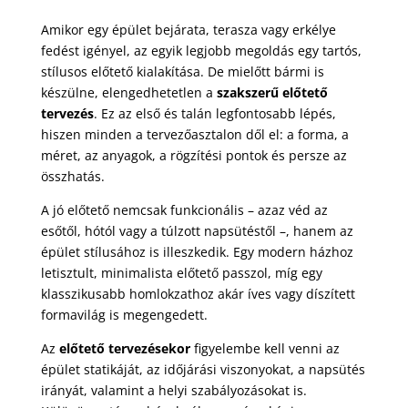
Amikor egy épület bejárata, terasza vagy erkélye
fedést igényel, az egyik legjobb megoldás egy tartós,
stílusos előtető kialakítása. De mielőtt bármi is
készülne, elengedhetetlen a
szakszerű előtető
tervezés
. Ez az első és talán legfontosabb lépés,
hiszen minden a tervezőasztalon dől el: a forma, a
méret, az anyagok, a rögzítési pontok és persze az
összhatás.
A jó előtető nemcsak funkcionális – azaz véd az
esőtől, hótól vagy a túlzott napsütéstől –, hanem az
épület stílusához is illeszkedik. Egy modern házhoz
letisztult, minimalista előtető passzol, míg egy
klasszikusabb homlokzathoz akár íves vagy díszített
formavilág is megengedett.
Az
előtető tervezésekor
figyelembe kell venni az
épület statikáját, az időjárási viszonyokat, a napsütés
irányát, valamint a helyi szabályozásokat is.