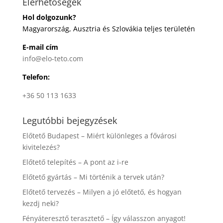
Elérhetőségek
Hol dolgozunk?
Magyarország, Ausztria és Szlovákia teljes területén
E-mail cím
info@elo-teto.com
Telefon:
+36 50 113 1633
Legutóbbi bejegyzések
Előtető Budapest – Miért különleges a fővárosi
kivitelezés?
Előtető telepítés – A pont az i-re
Előtető gyártás – Mi történik a tervek után?
Előtető tervezés – Milyen a jó előtető, és hogyan
kezdj neki?
Fényáteresztő terasztető – Így válasszon anyagot!