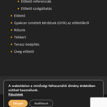
Előtető referenciák
Előtető szolgáltatás
Előtető
Gyakran ismételt kérdések (GYIK) az előtetőkről
Rólunk
Télikert
Terasz beépítés
Üveg előtető
Adatkezelési tájékoztató
Impresszum
A weboldalon a minőségi felhasználói élmény érdekében
Ajánlatkérés
sütiket használunk.
Részletek
Elfogad
Beállítások