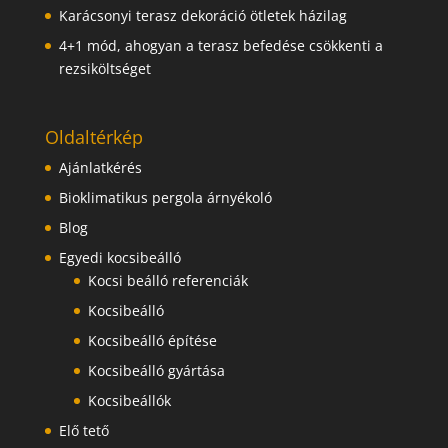
Karácsonyi terasz dekoráció ötletek házilag
4+1 mód, ahogyan a terasz befedése csökkenti a
rezsiköltséget
Oldaltérkép
Ajánlatkérés
Bioklimatikus pergola árnyékoló
Blog
Egyedi kocsibeálló
Kocsi beálló referenciák
Kocsibeálló
Kocsibeálló építése
Kocsibeálló gyártása
Kocsibeállók
Elő tető