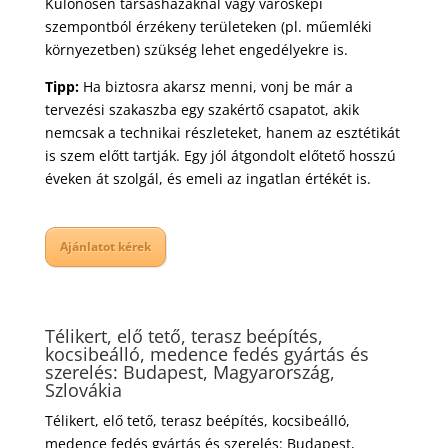
Különösen társasházaknál vagy városképi
szempontból érzékeny területeken (pl. műemléki
környezetben) szükség lehet engedélyekre is.
Tipp:
Ha biztosra akarsz menni, vonj be már a
tervezési szakaszba egy szakértő csapatot, akik
nemcsak a technikai részleteket, hanem az esztétikát
is szem előtt tartják. Egy jól átgondolt előtető hosszú
éveken át szolgál, és emeli az ingatlan értékét is.
Ajánlatot kérek
Télikert, elő tető, terasz beépítés,
kocsibeálló, medence fedés gyártás és
szerelés: Budapest, Magyarország,
Szlovákia
Télikert, elő tető, terasz beépítés, kocsibeálló,
medence fedés gyártás és szerelés: Budapest,