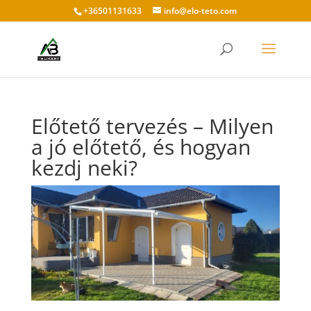
+36501131633
info@elo-teto.com
Előtető tervezés – Milyen
a jó előtető, és hogyan
kezdj neki?