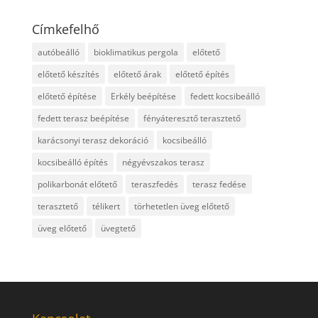
Címkefelhő
autóbeálló
bioklimatikus pergola
előtető
előtető készítés
előtető árak
előtető építés
előtető építése
Erkély beépítése
fedett kocsibeálló
fedett terasz beépítése
fényáteresztő terasztető
karácsonyi terasz dekoráció
kocsibeálló
kocsibeálló építés
négyévszakos terasz
polikarbonát előtető
teraszfedés
terasz fedése
terasztető
télikert
törhetetlen üveg előtető
üveg előtető
üvegtető