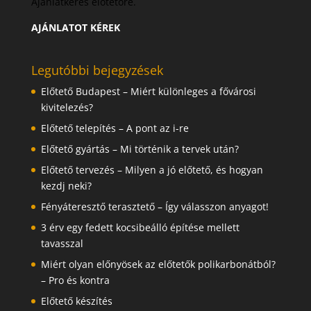
Ajánlatkérés előtetőre.
AJÁNLATOT KÉREK
Legutóbbi bejegyzések
Előtető Budapest – Miért különleges a fővárosi
kivitelezés?
Előtető telepítés – A pont az i-re
Előtető gyártás – Mi történik a tervek után?
Előtető tervezés – Milyen a jó előtető, és hogyan
kezdj neki?
Fényáteresztő terasztető – Így válasszon anyagot!
3 érv egy fedett kocsibeálló építése mellett
tavasszal
Miért olyan előnyösek az előtetők polikarbonátból?
– Pro és kontra
Előtető készítés