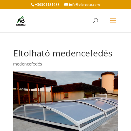
+36501131633
info@elo-teto.com
Eltolható medencefedés
medencefedés