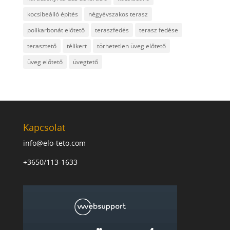
kocsibeálló építés
négyévszakos terasz
polikarbonát előtető
teraszfedés
terasz fedése
terasztető
télikert
törhetetlen üveg előtető
üveg előtető
üvegtető
Kapcsolat
info@elo-teto.com
+3650/113-1633