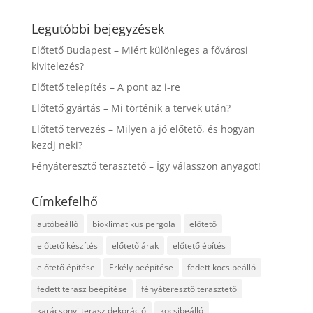
Legutóbbi bejegyzések
Előtető Budapest – Miért különleges a fővárosi
kivitelezés?
Előtető telepítés – A pont az i-re
Előtető gyártás – Mi történik a tervek után?
Előtető tervezés – Milyen a jó előtető, és hogyan
kezdj neki?
Fényáteresztő terasztető – Így válasszon anyagot!
Címkefelhő
autóbeálló
bioklimatikus pergola
előtető
előtető készítés
előtető árak
előtető építés
előtető építése
Erkély beépítése
fedett kocsibeálló
fedett terasz beépítése
fényáteresztő terasztető
karácsonyi terasz dekoráció
kocsibeálló