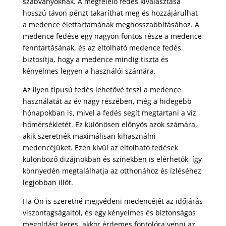
szabványoknak. A megfelelő fedés kiválasztása
hosszú távon pénzt takaríthat meg és hozzájárulhat
a medence élettartamának meghosszabbításához. A
medence fedése egy nagyon fontos része a medence
fenntartásának, és az eltolható medence fedés
biztosítja, hogy a medence mindig tiszta és
kényelmes legyen a használói számára.
Az ilyen típusú fedés lehetővé teszi a medence
használatát az év nagy részében, még a hidegebb
hónapokban is, mivel a fedés segít megtartani a víz
hőmérsékletét. Ez különösen előnyös azok számára,
akik szeretnék maximálisan kihasználni
medencéjüket. Ezen kívül az eltolható fedések
különböző dizájnokban és színekben is elérhetők, így
könnyedén megtalálhatja az otthonához és ízléséhez
legjobban illőt.
Ha Ön is szeretné megvédeni medencéjét az időjárás
viszontagságaitól, és egy kényelmes és biztonságos
megoldást keres, akkor érdemes fontolóra venni az