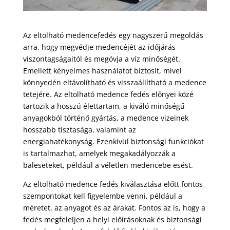
Az eltolható medencefedés egy nagyszerű megoldás
arra, hogy megvédje medencéjét az időjárás
viszontagságaitól és megóvja a víz minőségét.
Emellett kényelmes használatot biztosít, mivel
könnyedén eltávolítható és visszaállítható a medence
tetejére. Az eltolható medence fedés előnyei közé
tartozik a hosszú élettartam, a kiváló minőségű
anyagokból történő gyártás, a medence vizeinek
hosszabb tisztasága, valamint az
energiahatékonyság. Ezenkívül biztonsági funkciókat
is tartalmazhat, amelyek megakadályozzák a
baleseteket, például a véletlen medencebe esést.
Az eltolható medence fedés kiválasztása előtt fontos
szempontokat kell figyelembe venni, például a
méretet, az anyagot és az árakat. Fontos az is, hogy a
fedés megfeleljen a helyi előírásoknak és biztonsági