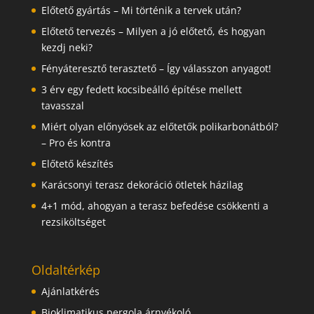
Előtető gyártás – Mi történik a tervek után?
Előtető tervezés – Milyen a jó előtető, és hogyan
kezdj neki?
Fényáteresztő terasztető – Így válasszon anyagot!
3 érv egy fedett kocsibeálló építése mellett
tavasszal
Miért olyan előnyösek az előtetők polikarbonátból?
– Pro és kontra
Előtető készítés
Karácsonyi terasz dekoráció ötletek házilag
4+1 mód, ahogyan a terasz befedése csökkenti a
rezsiköltséget
Oldaltérkép
Ajánlatkérés
Bioklimatikus pergola árnyékoló