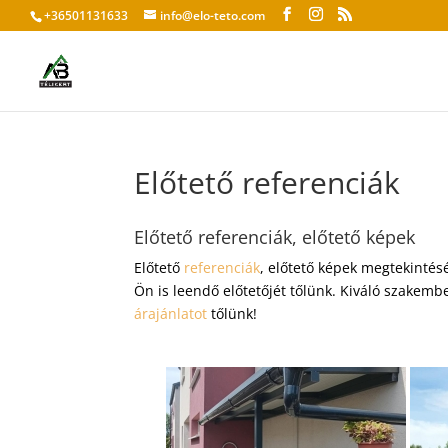
+36501131633
info@elo-teto.com
Előtető referenciák
Előtető referenciák, előtető képek
Előtető
referenciák
, előtető képek megtekinté
Ön is leendő előtetőjét tőlünk. Kiváló szakem
árajánlatot
tőlünk!