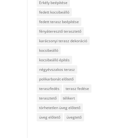
Erkély beépítése
fedett kocsibeálló
fedett terasz beépítése
fényáteresztő terasztető
karácsonyi terasz dekoráció
kocsibeálló
kocsibeálló építés
négyévszakos terasz
polikarbonát előtető
teraszfedés
terasz fedése
terasztető
télikert
törhetetlen üveg előtető
üveg előtető
üvegtető