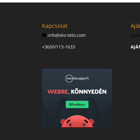
Kapcsolat
Ajá
info@elo-teto.com
Aján
+3650/113-1633
AJÁ