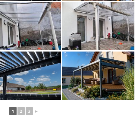
1
2
3
►