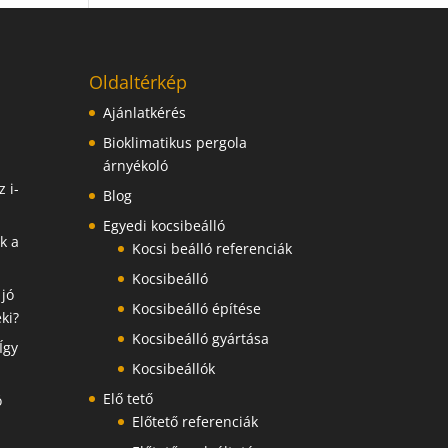
Oldaltérkép
Ajánlatkérés
Bioklimatikus pergola
árnyékoló
 i-
Blog
Egyedi kocsibeálló
k a
Kocsi beálló referenciák
Kocsibeálló
 jó
Kocsibeálló építése
ki?
Kocsibeálló gyártása
Így
Kocsibeállók
Elő tető
ó
Előtető referenciák