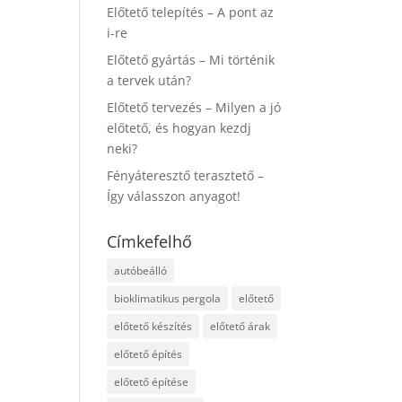
Előtető telepítés – A pont az
i-re
Előtető gyártás – Mi történik
a tervek után?
Előtető tervezés – Milyen a jó
előtető, és hogyan kezdj
neki?
Fényáteresztő terasztető –
Így válasszon anyagot!
Címkefelhő
autóbeálló
bioklimatikus pergola
előtető
előtető készítés
előtető árak
előtető építés
előtető építése