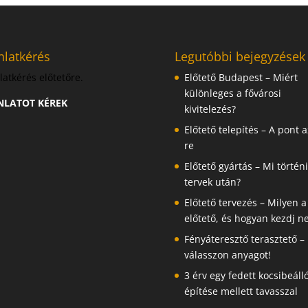
nlatkérés
Legutóbbi bejegyzések
latkérés előtetőre.
Előtető Budapest – Miért
különleges a fővárosi
NLATOT KÉREK
kivitelezés?
Előtető telepítés – A pont az
re
Előtető gyártás – Mi történi
tervek után?
Előtető tervezés – Milyen a
előtető, és hogyan kezdj ne
Fényáteresztő terasztető – 
válasszon anyagot!
3 érv egy fedett kocsibeáll
építése mellett tavasszal