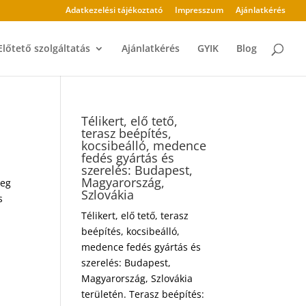
Adatkezelési tájékoztató
Impresszum
Ajánlatkérés
Előtető szolgáltatás
Ajánlatkérés
GYIK
Blog
Télikert, elő tető,
terasz beépítés,
kocsibeálló, medence
fedés gyártás és
szerelés: Budapest,
Magyarország,
meg
Szlovákia
s
Télikert, elő tető, terasz
beépítés, kocsibeálló,
medence fedés gyártás és
szerelés: Budapest,
Magyarország, Szlovákia
területén. Terasz beépítés: