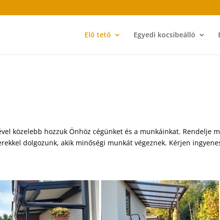
Elő tető
Egyedi kocsibeálló
sével közelebb hozzuk Önhöz cégünket és a munkáinkat. Rendelje 
berekkel dolgozunk, akik minőségi munkát végeznek. Kérjen ingyene